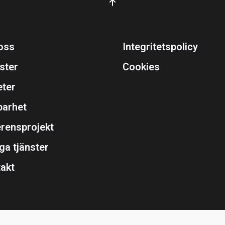
oss
Integritetspolicy
ster
Cookies
eter
barhet
rensprojekt
ga tjänster
akt